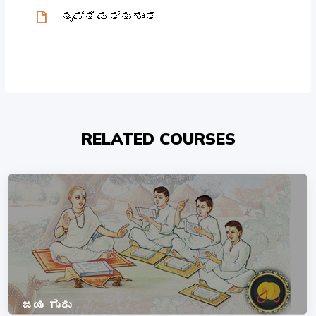
ತೃಪ್ತಿ ಮತ್ತು ಶಾಂತಿ
RELATED COURSES
ಜಯ ಗುರು