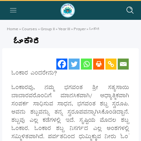
Home
»
Courses
»
Group II
»
Year III
»
Prayer
»
ಓಂಕಾರ
ಓಂಕಾರ
ಓಂಕಾರ ಎಂದರೇನು?
ಓಂಕಾರವು, ನಮ್ಮ ಭಗವಂತ ಶ್ರೀ ಸತ್ಯಸಾಯಿ
ಬಾಬಾರವರೊಂದಿಗೆ ಮಾನಸಿಕವಾಗಿ/ ಆಧ್ಯಾತ್ಮಿಕವಾಗಿ
ಸಂಪರ್ಕ ಸಾಧಿಸುವ ಸಾಧನ, ಭಗವಂತ ಶಬ್ದ ಸ್ವರೂಪಿ.
ಅವನು ಶಬ್ದವನ್ನು ತನ್ನ ಸ್ವರೂಪವನ್ನಾಗಿಸಿಕೊಂಡಿದ್ದಾನೆ.
ಶಬ್ದವು ಎಲ್ಲ ಕಡೆಗಳಲ್ಲಿ ಇದೆ. ಸೃಷ್ಟಿಯ ಮೊದಲ ಶಬ್ದ
ಓಂಕಾರ. ಓಂಕಾರ ಶಬ್ದ ನಿಸರ್ಗದ ಎಲ್ಲ ಅಂಶಗಳಲ್ಲಿ
ಸಮ್ಮಿಳಿತವಾಗಿದೆ. ಪರ್ವತದಿಂದ ಧುಮ್ಮಿಕ್ಕುವ ನೀರು ‘ಓಂ’