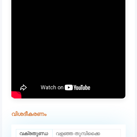
വിശദീകരണം
വക്രതുണ്ഡ
വളഞ്ഞ തുമ്പിക്കൈ