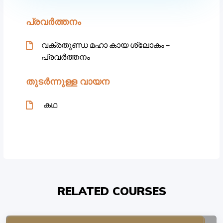
പ്രവർത്തനം
വക്രതുണ്ഡ മഹാ കായ ശ്ലോകം –
പ്രവർത്തനം
തുടർന്നുള്ള വായന
കഥ
RELATED COURSES