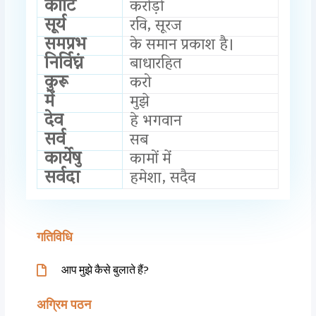
कोटि
करोड़ों
सूर्य
रवि, सूरज
समप्रभ
के समान प्रकाश है।
निर्विघ्नं
बाधारहित
कुरू
करो
में
मुझे
देव
हे भगवान
सर्व
सब
कार्येषु
कामों में
सर्वदा
हमेशा, सदैव
गतिविधि
आप मुझे कैसे बुलाते हैं?
अग्रिम पठन