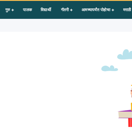
ol games
गुरु
पालक
विद्यार्थी
गॅलरी
आमच्यापर्यंत पोहोचा
मराठी