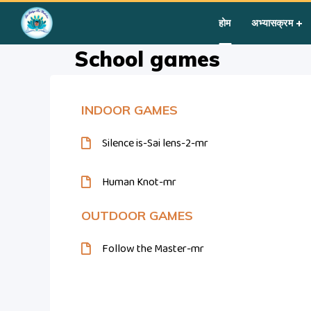
Home
»
Courses
»
Group II
»
Year II
»
Group Activities
»
Scho
होम
अभ्यासक्रम
School games
INDOOR GAMES
Silence is-Sai lens-2-mr
Human Knot-mr
OUTDOOR GAMES
Follow the Master-mr