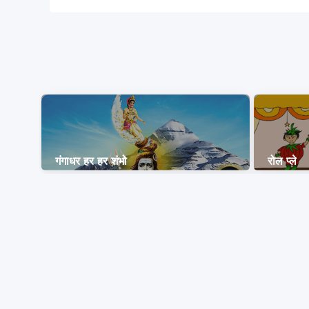
गंगाधर हर हर शंभो
रोल प्ले