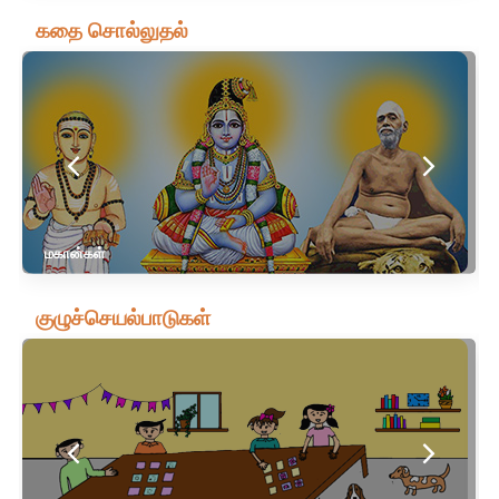
கதை சொல்லுதல்
மகான்கள்
குழுச்செயல்பாடுகள்