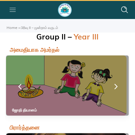
Home
»
பிரிவு II – மூன்றாம் வருடம்
Group II –
Year III
அமைதியாக அமர்தல்
ஜோதி தியானம்
பிரார்த்தனை