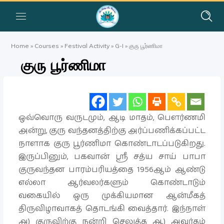
Home
»
Courses
»
Festival Activity
»
G-I
»
குரு பூர்ணிமா
குரு பூர்ணிமா
ஒவ்வொரு வருடமும், ஆடி மாதம், பௌர்ணமி
அன்று, குரு வந்தனத்திற்கு அர்ப்பணிக்கப்பட்ட
நாளாக குரு பூர்ணிமா கொண்டாடப்படுகிறது.
இருப்பினும், பகவான் ஸ்ரீ சத்ய சாய் பாபா
குருவந்தன பாரம்பரியத்தை 1956ஆம் ஆண்டு
எல்லா ஆர்வலர்களும் கொண்டாடும்
வகையில் ஒரு முக்கியமான ஆன்மீகத்
திருவிழாவாகத் தொடங்கி வைத்தார். இந்நாள்
அ) குருவிற்கு நன்றி செலுத்த ஆ) அவர்தம்