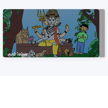
குருர் ப்ரம்மா