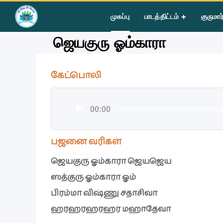
Home
»
Courses
»
Group I
»
Year I
»
Group Singing
»
ஜெயகுரு
முகப்பு
பாடத்திட்டம்
குருமார
ஜெயகுரு ஓம்காரா
கேட்பொலி
ஒலி
00:00
கருவி
பஜனை வரிகள்
ஜெயகுரு ஓம்காரா ஜெயஜெய
ஸத்குரு ஓம்காரா ஓம்
பிரம்மா விஷ்ணு சதாசிவா
ஹரஹரஹரஹர மஹாதேவா