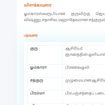
விளக்கவுரை
ஓம்காரஸ்வரூபியான குருவிற்கு ஜெயமு
விஷ்ணு, சதாசிவ, மஹாதேவரான சத்குருவிற
பதவுரை
குரு
ஆசிரியர்.
ஞானத்தின் ஒளியால்
ஓம்காரா
பிரணவஒலி
சத்குரு
முழுமையானஆசிரியர
பிரம்மா
பிரபஞ்சத்தைப் படைத