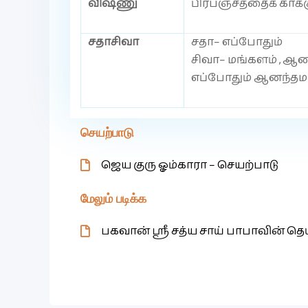
விஷ்ணு
பிரபஞ்சத்தைக் காக்க
சதாசிவா
சதா– எப்போதும்
சிவா– மங்களம் , ஆன
எப்போதும் ஆனந்தமா
செயற்பாடு
ஜெய குரு ஓம்காரா – செயற்பாடு
மேலும் படிக்க
பகவான் ஸ்ரீ சத்ய சாய் பாபாவின் தெ