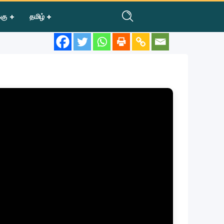
்கு
தமிழ்