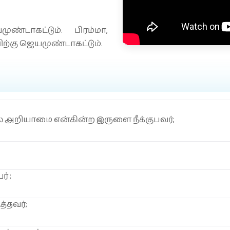
ண்டாகட்டும். பிரம்மா,
்கு ஜெயமுண்டாகட்டும்.
 அறியாமை என்கின்ற இருளை நீக்குபவர்;
் ;
்தவர்;