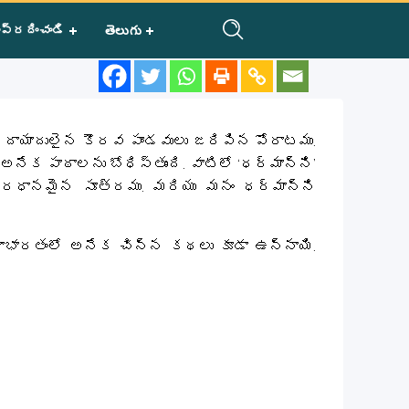
ప్రదించండి
తెలుగు
ై దాయాదులైన కౌరవ పాండవులు జరిపిన పోరాటము.
క పాఠాలను బోధిస్తుంది. వాటిలో ‘ధర్మాన్ని’
ప్రధానమైన సూత్రము. మరియు మనం ధర్మాన్ని
ాభారతంలో అనేక చిన్న కథలు కూడా ఉన్నాయి.