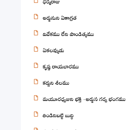
ధర్మరాజు
అర్జునుని ఏకాగ్రత
వివేకము లేని పాండిత్యము
ఏకలవ్యుడు
కృష్ణ రాయబారము
కర్ణుని శీలము
మయూరధ్వజుని భక్తి -అర్జున గర్వ భంగము
తిండినిబట్టి బుద్ధి