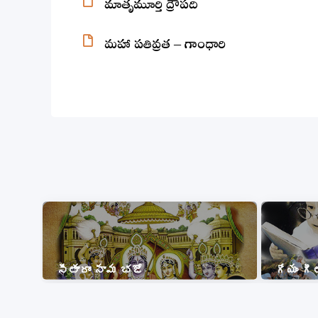
మాతృమూర్తి ద్రౌపది
మహా పతివ్రత – గాంధారి
సీతారాం నామ భజో
గేయం గ