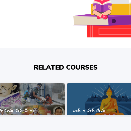
RELATED COURSES
ీతా నామ సహస్రం
బుద్ధపూర్ణిమ