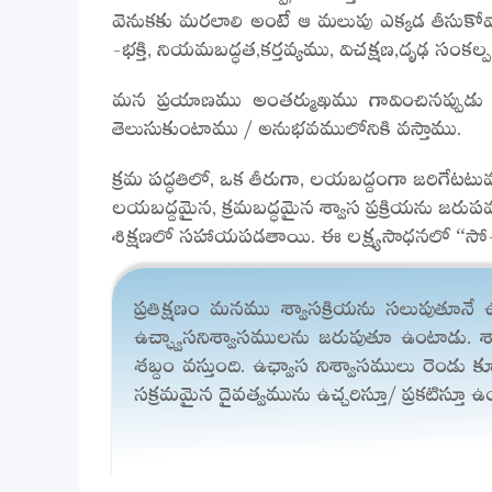
వెనుకకు మరలాలి అంటే ఆ మలుపు ఎక్కడ తీసుకోవ
-భక్తి, నియమబద్ధత,కర్తవ్యము, విచక్షణ,దృఢ సంకల
మన ప్రయాణము అంతర్ముఖము గావించినప్పుడు 
తెలుసుకుంటాము / అనుభవములోనికి వస్తాము.
క్రమ పద్ధతిలో, ఒక తీరుగా, లయబద్దంగా జరిగేటటు
లయబద్దమైన, క్రమబద్ధమైన శ్వాస ప్రక్రియను జర
శిక్షణలో సహాయపడతాయి. ఈ లక్ష్యసాధనలో “సో
ప్రతిక్షణం మనము శ్వాసక్రియను సలుపుతూనే
ఉచ్ఛ్వాసనిశ్వాసములను జరుపుతూ ఉంటాడు. శ్వ
శబ్దం వస్తుంది. ఉఛ్వాస నిశ్వాసములు రెండ
సక్రమమైన దైవత్వమును ఉచ్చరిస్తూ/ ప్రకటిస్తూ ఉ