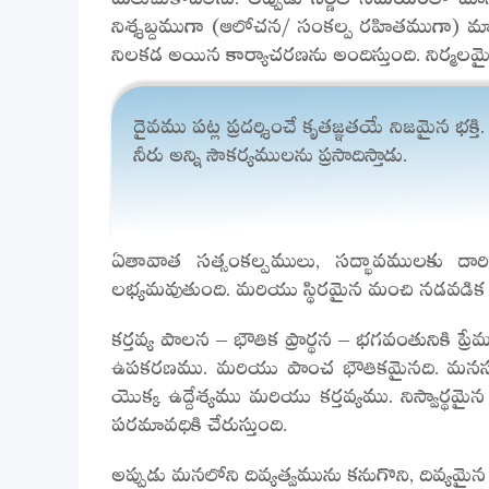
నిశ్శబ్దముగా (ఆలోచన/ సంకల్ప రహితముగా) మారుత
నిలకడ అయిన కార్యాచరణను అందిస్తుంది. నిర్మలమై
దైవము పట్ల ప్రదర్శించే కృతజ్ఞతయే నిజమైన భక
నీరు అన్ని సౌకర్యములను ప్రసాదిస్తాడు.
ఏతావాత సత్సంకల్పములు, సద్భావములకు దారితీ
లభ్యమవుతుంది. మరియు స్థిరమైన మంచి నడవడి
కర్తవ్య పాలన – భౌతిక ప్రార్థన – భగవంతునికి
ఉపకరణము. మరియు పాంచ భౌతికమైనది. మనస్సు
యొక్క ఉద్దేశ్యము మరియు కర్తవ్యము. నిస్వార్థమై
పరమావధికి చేరుస్తుంది.
అప్పుడు మనలోని దివ్యత్వమును కనుగొని, దివ్యమై