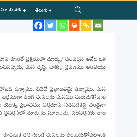
ప్రదించండి
తెలుగు
పొందే ప్రక్రియలో మార్పు/ పరివర్తన అనేది ఒక
నింపినప్పుడు, మన దృష్టి, వాక్కు, శ్రవణము అంతయు
డి ఉన్నాము. వీటిచే ప్రభావితమై ఉన్నాము. మన
ింపాలి. ఆ విధముగా తిరిగి మనలను మనము మలుచుకోవాలి
లు యొక్క ప్రభావము వర్తమాన నడవడికపై ఎంతైనా
్రవర్తనలో మార్పును సూచించు, పరివర్తనకు దారి
 ప్రాథమిక దశ నుండి మనలను తీర్చిదిద్దుకోవటానికి