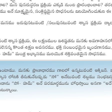
ాలి? మన పునరుద్ధరణ ప్రక్రియ ఎక్కడి నుంచి ప్రారంభించాలి
్పము అనే సూక్ష్మమైన, సంక్లిష్టమైన సాధనలను వినియోగించుకుని ఈ 
మనము జరుపునటువంటి /సలుపునటువంటి శ్వాస ప్రక్రియ ద్వ
వంటి శ్వాస ప్రక్రియ, ఈ లక్షణముల విశిష్టతను మనకు అవగాహనలోకి 
ుపవలెనన్న కొంత శిక్షణ అవసరము. భక్తి సంబంధమైన బృందగానము
- హమ్” మంత్ర అభ్యాసము మరియొక శక్తివంతమైన సాధనము.
 ఉంటాము. మనకు ప్రాణాధారము గాలిలో ఉన్నటువంటి ఆక్సిజన్
ాస లోనికి తీసుకునేటప్పుడు “సో” అనేటువంటి శబ్దము సంభవిస్త
ు కూడాను “సో- హమ్” అనే పరమార్థమును బోధిస్తాయి అనగా “అదే
ంటున్నాయి.