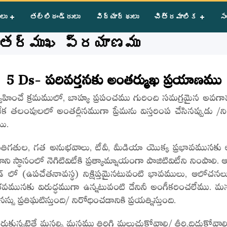
 పరివర్తనకు అంతర్ముఖ ప్రయాణము
ులు
తల్లిదండ్రులు
విద్యార్థులు
చిత్రమాలిక
సం
ంతర్ముఖ ప్రయాణము
5 Ds- పరివర్తనకు అంతర్ముఖ ప్రయాణము
ించే క్రమములో, బాహ్య ప్రపంచము గురించి సమగ్రమైన అవగాహన 
అనేక తలంపులలో అంతర్లీనముగా ప్రేమను విస్తరింప చేసినప్పుడు /
ి.
ిగతుల, గత అనుభవాలు, టీవీ, మీడియా యొక్క ప్రభావమునకు లోబ
ి దాని స్థానంలో నెగిటివిటీకి ప్రత్యామ్నాయంగా పాజిటివిటీని న
ండ్ లో (ఉపచేతనావస్థ) నిక్షిప్తమైనటువంటి భావములు, ఆలోచన
వమునకు విరుద్ధముగా ఉన్నటువంటి దేనినీ అంగీకరించలేము. మన ప
్రతిఘటిస్తుంది/ నిరోధించడానికి ప్రయత్నిస్తుంది.
్నట్లైతే మనల్ని మనము తిరిగి మలుచుకోవాలి/ తీర్చిదిద్దుకోవాలి.