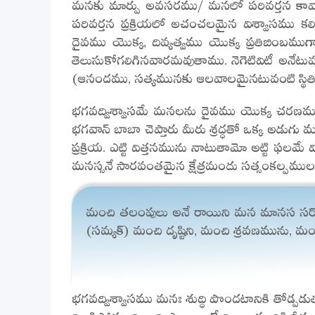
మనకు మార్పు అవసరము/ మనలో పరివర్తన కావా
పరివర్తన ప్రక్రియలో అచంచలమైన విశ్వాసము 
దైవము యొక్క, దివ్యత్వము యొక్క ప్రతిబింబము
తెలుసుకోగలిగినవారమవుతాము. నెగెటివిటీ అనేటువ
(ఆనందము, సత్యమునకు ఆలవాలమైనటువంటి స్థితిన
భగవద్విశ్వాసమే మనలను దైవము యొక్క చరణముల 
భగవాన్ బాబా చెప్తారు మీరు శ్రద్ధతో ఒక్క అడుగ
ప్రక్రియ. ఎట్టి విత్తనమును నాటుతామో అట్టి ఫల
మనస్సనే సారవంతమైన క్షేత్రమందు సత్సంకల్పము
మంచి తలంపులు అనే రాయిని మన మానస సరోవర
(సమ్యక్) మంచి దృష్టిని, మంచి శ్రవణమును, మ
భగవద్విశ్వాసము మనః శుద్ధి పొందటానికి తోడ్పడుత
నిండిపోతుంది. అది ఎలా అంటే నిండా మురికి నీరు 