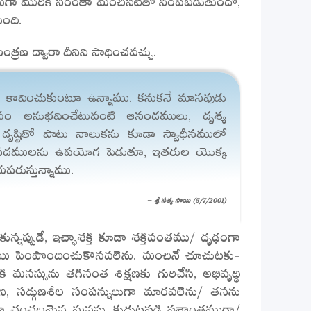
ంది.
ణ ద్వారా దీనిని సాధించవచ్చు.
ము కావించుకుంటూ ఉన్నాము. కనుకనే మానవుడు
నం అనుభవించేటువంటి ఆనందములు, దృశ్య
 దృష్టితో పాటు నాలుకను కూడా స్వాధీనములో
ి పదములను ఉపయోగ పెడుతూ, ఇతరుల యొక్క
రుస్తున్నాము.
– శ్రీ సత్య సాయి (5/7/2001)
న్నప్పుడే, ఇచ్ఛాశక్తి కూడా శక్తివంతము/ దృఢంగా
్పము పెంపొందించుకొనవలెను. మంచినే చూచుటకు-
సును తగినంత శిక్షణకు గురిచేసి, అభివృద్ధి
ని, సద్గుణశీల సంపన్నులుగా మారవలెను/ తనను
గా చంచలమైన మనస్సు కుదుటపడి ప్రశాంతముగా/