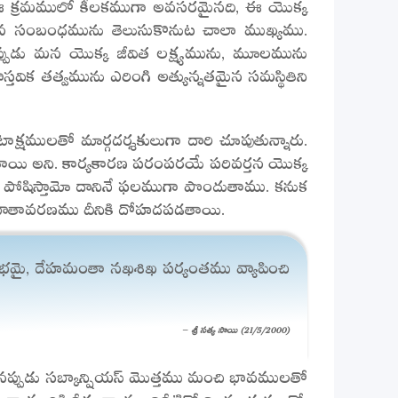
 ఈ క్రమములో కీలకముగా అవసరమైనది, ఈ యొక్క
ాభావ సంబంధమును తెలుసుకొనుట చాలా ముఖ్యము.
నప్పుడు మన యొక్క జీవిత లక్ష్యమును, మూలమును
తవిక తత్వమును ఎరింగి అత్యున్నతమైన సమస్థితిని
షములతో మార్గదర్శకులుగా దారి చూపుతున్నారు.
్పడతాయి అని. కార్యకారణ పరంపరయే పరివర్తన యొక్క
ెంచి పోషిస్తామో దానినే ఫలముగా పొందుతాము. కనుక
చి వాతావరణము దీనికి దోహదపడతాయి.
ంభమై, దేహమంతా నఖశిఖ పర్యంతము వ్యాపించి
– శ్రీ సత్య సాయి (21/5/2000)
ించినప్పుడు సబ్కాన్షియస్ మొత్తము మంచి భావములతో
విధముగా మురికి నీరంతా మంచినీటితో నింపబడుతుందో,