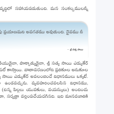
రోభివృద్ధిలో సహాయపడుతుంది. మన సంకల్పములన్నీ
లుపు ప్రయాణమని అవగతము అవుతుంది. దైవము నీ
– శ్రీ సత్య సాయి
డైనా, పాశ్చాత్యుడైనా, శ్రీ సత్య సాయి ఎడ్యుకేర్
ికాయలే కాస్తాయి. వాతావరణంలోని ప్రతికూల అనుకూల
సాయి ఎడ్యుకేర్ అవలంబించే విధానములు ఒక్కటే.
ా ఉండవచ్చును. వ్యవహరించవలసిన విధానము,
 (చిన్న పిల్లలు యువకులు, వయస్కులు) అందించు
ా, సర్వత్రా వర్తింపచేయదగినది. ఇది మానవజాతికి