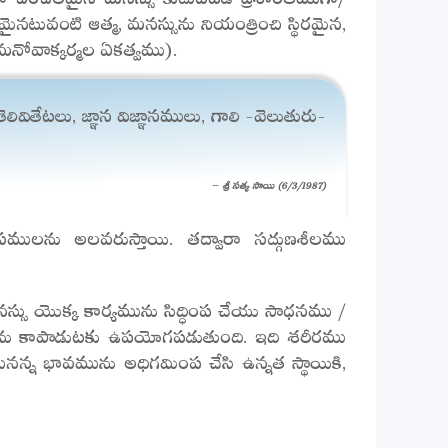
నటువంటి ఆత్మ, మనస్సును నియంత్రించి స్థిరమైన,
(మనోవాక్కర్మల ఏకత్వము).
వితేటలు, జ్ఞాన విజ్ఞానములు, గాలి -వెలుతురు-
– శ్రీ సత్య సాయి (6/3/1987)
యాసములను అలవరుస్తాయి. తద్వారా సద్గుణశీలము
స్సు యొక్క కార్యమును సిద్ధింప చేయు సాధనము /
తను కాపాడుటకు ఉపయోగపడుతుంది. ఇది శరీరము
ీరమునన్న భావమును అధిగమింప చేసి ఉన్నత స్థాయికి,