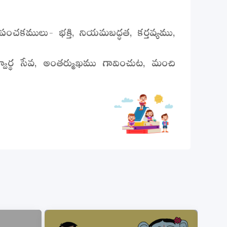
చకములు- భక్తి, నియమబద్ధత, కర్తవ్యము,
ిస్వార్థ సేవ, అంతర్ముఖము గావించుట, మంచి