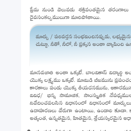
ప్రేమ నుండి వెలువడు శక్తివంతమైన తరంగాలు ప్
దైవసంకల్పములుగా మారిపోతాయి.
మార్పు / పరివర్తన సంభవించినప్పుడు, లభ్య
చుట్టూ, నీతో, నీలో, నీ ప్రక్కన అంతా వ్యాపించి ఉన
మానవజాతి అంతా ఒక్కటే. బాలవికాస్ విద్యార్థి అయ
యొక్క లక్ష్యము ఒక్కటే. మామిడి బీజమును ప్రపంచ
కారకాలు పండు యొక్క తీయదనమును, ఆకారమును మా
వివిధ/ భిన్న సామాజిక, సాంస్కృతిక నేప
నివేదించవలసిన విధానంలో విధానంలో మార్పులు 
ఉదాహరణలు వేరుగా ఉంటాయి, ఉండాలి కూడా. కానీ ల
అత్యంత, ఉన్నతమైన, హితమైన, శ్రేయస్కరమైన ఆధ్యాధ