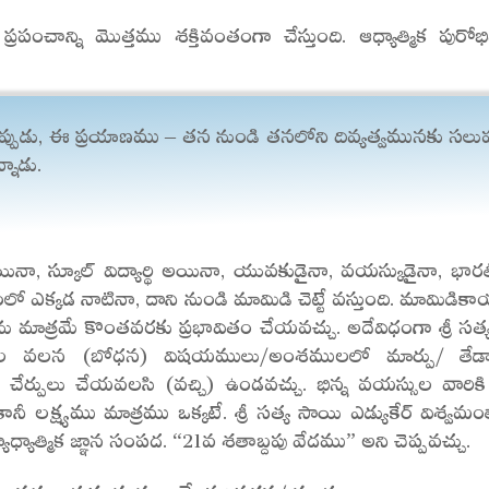
రపంచాన్ని మొత్తము శక్తివంతంగా చేస్తుంది. ఆధ్యాత్మిక పు
మైనప్పుడు, ఈ ప్రయాణము – తన నుండి తనలోని దివ్యత్వమునకు స
్నాడు.
ినా, స్కూల్ విద్యార్థి అయినా, యువకుడైనా, వయస్కుడైనా, భారతీయు
ంలో ఎక్కడ నాటినా, దాని నుండి మామిడి చెట్టే వస్తుంది. మామిడ
త్రమే కొంతవరకు ప్రభావితం చేయవచ్చు. అదేవిధంగా శ్రీ సత్య 
థ్యముల వలన (బోధన) విషయములు/అంశములలో మార్పు/ తేడ
చేర్పులు చేయవలసి (వచ్చి) ఉండవచ్చు. భిన్న వయస్సుల వారికి
క్ష్యము మాత్రము ఒక్కటే. శ్రీ సత్య సాయి ఎడ్యుకేర్ విశ్వమంత
్యాత్మిక జ్ఞాన సంపద. “21వ శతాబ్దపు వేదము” అని చెప్పవచ్చు.