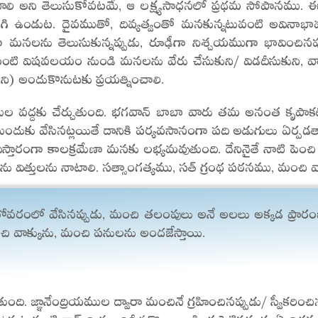
లి అని తెలుసుకోవటమే, ఆ లక్ష్యసాధనలో ప్రథమ సోపానము.
కలిగి ఉండుట. దైవముతో, దివ్యత్వంతో మనకున్నటువంటి అవిన
గా మనలను తెలుసుకున్నప్పుడు, రూఢీగా నిశ్చయముగా భావించి
ంటి విషవలయం నుండి మనలను వేరు చేసుకుని/ విడదీసుకుని, వాస్
ి) అందుకొనుటకు ప్రయత్నించాలి.
వద్దకు చేర్చుతుంది. భగవాన్ బాబా వారు తమ అనంత కృపాకటాక్
ు ముందుకు వేసినట్లయితే దానికి పర్యవసానంగా పది అడుగులు ఏర
మే విస్తారంగా కాలక్రమేణా మనకు లభ్యమవుతుంది. దేనినైతే నాటి ప
లను విత్తులను నాటాలి. సత్సాంగత్యము, సత్ గ్రంథ పఠనము, మం
ంలో వేసినప్పుడు, మంచి తలంపులు అనే అలలు అక్కడ ప్రార
ంచి వాక్కును, మంచి పనులను అందజేస్తాయి.
ుంది. జ్ఞానేంద్రియముల ద్వారా మంచినే గ్రహించినప్పుడు/ స్వీకర
ఉన్నటువంటి గ్లాస్ ని మంచినీళ్ల కొళాయి కింద పెట్టినప్పుడు ఏ 