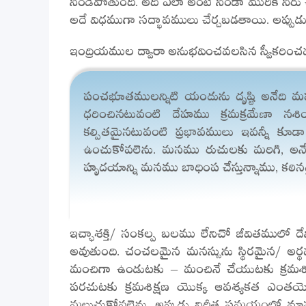
అదే విధముగా సద్భావములు చేర్చబడతాయి. అప్పుడ
ఇంద్రియముల ద్వారా అనుభవించవలసిన స్వీకరించవ
పంచభూతములన్నిటి యందును దృష్టి అనేది మహ
ధరించినటువంటి దేహము క్రమక్రమేణా న
కల్పితమైనటువంటి ప్రభావములు ఇవన్నీ కూడా
ఉంచుకోవలెను. మనము రుచులకు మరిగి, అ
హృదయాన్ని మనము బాధింప చేస్తున్నాము, క
ఇచ్ఛాశక్తి/ సంకల్ప బలము లేనిచో జీవితములో దేన
అవుతుంది. చంచలమైన మనస్సును స్థిరమైన/ అర్
మంచిగా ఉండుటకు – మంచినే చేయుటకు క్రమశిక
పరచుటకు క్రమశిక్షణ యొక్క ఆవశ్యకత ఎంతయో 
మలుచుకోవలెను. అప్పుడు నిర్ణీత సమయంలో మ