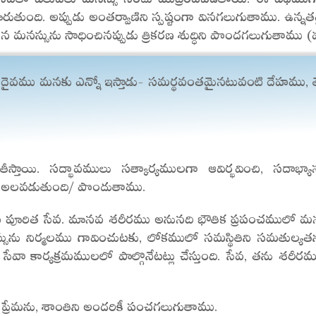
ుంది. అప్పుడు అంతర్వాణిని స్పష్టంగా వినగలుగుతాము. ఉన్నతమై
న మనస్సును సాధించినప్పుడు త్రికరణ శుద్ధిని పొందగలుగుతాము 
్తి. దైవము మనకు ఎన్నో ఇస్తాడు- సమర్థవంతమైనటువంటి దేహము, తెలి
స్తాయి. సద్భావములు సత్కార్యములగా ఆవిర్భవించి, సదాభ్
క అలవడుతుంది/ పొందుతాము.
 ప్రేమ పూరిత సేవ. మానవ శరీరము అనునది భౌతిక ప్రపంచములో మన
ను నిర్మలము గావించుటకు, లోకములో సమస్థితిని సమతుల్య
న సేవా కార్యక్రమములలో పాల్గొనేటట్లు చేస్తుంది. సేవ, తను శర
న ప్రేమను, శాంతిని అందరికీ పంచగలుగుతాము.