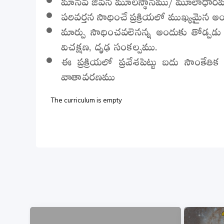
మానవ జీవన మూలస్థానము/ మూలాధారమునక
పరివర్తన సాధించే ప్రక్రియలో ముఖ్యమైన 
మార్పు సాధించవలెనన్న అందుకు తోడ్ప
విచక్షణ, దృఢ సంకల్పము.
ఈ ప్రక్రియలో ప్రవేశపెట్టు ఐదు సాంకేత
వాతావరణము
The curriculum is empty