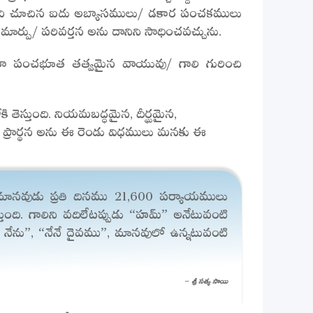
? తరచి చూచిన ఐదు అబ్యాసములు/ డకార పంచకములు
మార్పు/ పరివర్తన అను దానిని సాధించవచ్చును.
ారా పంచభూత తత్వమైన వాయువు/ గాలి గురించి
తెస్తుంది. నియమబద్ధమైన, దీర్ఘమైన,
, ప్రార్థన అను ఈ రెండు విధములు మనకు ఈ
. మానవుడు ప్రతి దినము 21,600 పర్యాయములు
ుంది. గాలిని వదిలేటప్పుడు “హమ్” అనేటువంటి
 నేను”, “నేనే దైవము”, మానవులో ఉన్నటువంటి
– శ్రీ సత్య సాయి