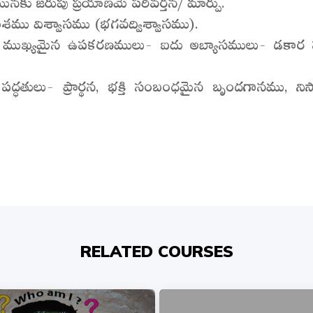
ు జరుపు ప్రయాణమే పరివర్తన/ మార్పు.
అంశము విశ్వాసము (భగవద్విశ్వాసము).
డు ముఖ్యమైన ఉపకరణములు- ఐదు అబ్యాసములు- డకార పం
ిక పద్ధతులు- ప్రార్థన, భక్తి సంబంధమైన బృందగానము, న
RELATED COURSES