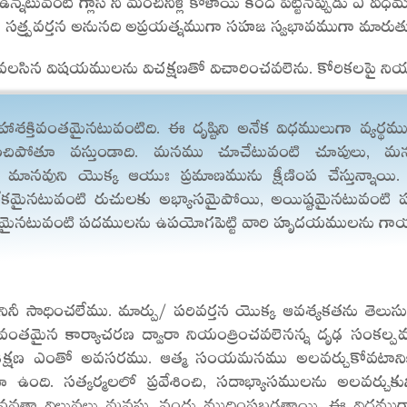
ు సత్ప్రవర్తన అనునది అప్రయత్నముగా సహజ స్వభావముగా మారుతు
లసిన విషయములను విచక్షణతో విచారించవలెను. కోరికలపై నియంత్ర
ాశక్తివంతమైనటువంటిది. ఈ దృష్టిని అనేక విధములుగా వ్యర్థ
శించిపోతూ వస్తుండాది. మనము చూచేటువంటి చూపులు, మ
 మానవుని యొక్క ఆయుః ప్రమాణమును క్షీణింప చేస్తున్నాయి.
నేకమైనటువంటి రుచులకు అభ్యాసమైపోయి, అయిష్టమైనటువంట
ఠినమైనటువంటి పదములను ఉపయోగపెట్టి వారి హృదయములను గాయప
ినీ సాధించలేము. మార్పు/ పరివర్తన యొక్క ఆవశ్యకతను తెలుసుకు
థవంతమైన కార్యాచరణ ద్వారా నియంత్రించవలెనన్న దృఢ సంకల
్షణ ఎంతో అవసరము. ఆత్మ సంయమనము అలవర్చుకోవటానికి మనస్
ఉంది. సత్కర్మలలో ప్రవేశించి, సదాభ్యాసములను అలవర్చుకు
ానవతా విలువలు మనస్సు నందు ముద్రింపబడతాయి. ఈ విధము