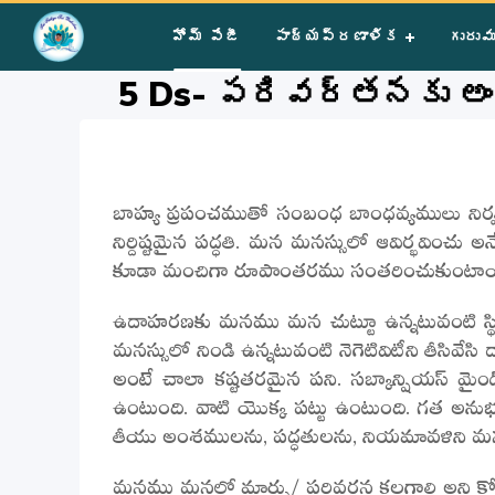
Home
»
Courses
»
Group II
»
Year II
»
Miscellaneous
»
5 Ds-
హోమ్ పేజీ
పాఠ్యప్రణాళిక
గురువ
5 Ds- పరివర్తనకు అ
బాహ్య ప్రపంచముతో సంబంధ బాంధవ్యములు నిర్వహ
నిర్దిష్టమైన పద్ధతి. మన మనస్సులో ఆవిర్భవించు 
కూడా మంచిగా రూపాంతరము సంతరించుకుంటాయ
ఉదాహరణకు మనము మన చుట్టూ ఉన్నటువంటి స్థిత
మనస్సులో నిండి ఉన్నటువంటి నెగెటివిటీని తీసివేస
అంటే చాలా కష్టతరమైన పని. సబ్కాన్షియస్ మై
ఉంటుంది. వాటి యొక్క పట్టు ఉంటుంది. గత అనుభ
తీయు అంశములను, పద్ధతులను, నియమావళిని మనస్సు ప
మనము మనలో మార్పు/ పరివర్తన కలగాలి అని కోరుకున