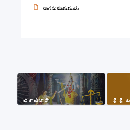
నాగమహాశయుడు
యదా యదా హి
జై జై ద