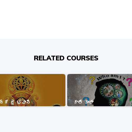
RELATED COURSES
ుర్గే జై భవానీ
కాతే కాంతా