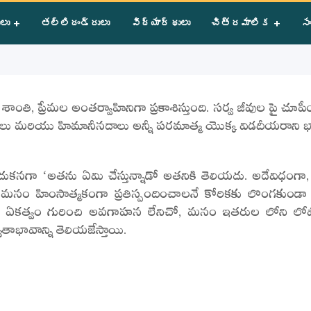
ులు
తల్లిదండ్రులు
విద్యార్థులు
చిత్రమాలిక
సం
ంతి, ప్రేమల అంతర్వాహినిగా ప్రకాశిస్తుంది. సర్వ జీవుల పై చూప
వతాలు మరియు హిమానీనదాలు అన్నీ పరమాత్మ యొక్క విడదీయరాని
దుకనగా ‘అతను ఏమి చేస్తున్నాడో అతనికి తెలియదు. అదేవిధంగా
ా మనం హింసాత్మకంగా ప్రతిస్పందించాలనే కోరికకు లొంగకుండ
క్క ఏకత్వం గురించి అవగాహన లేనిచో, మనం ఇతరుల లోని లోపా
ావాన్ని తెలియజేస్తాయి.