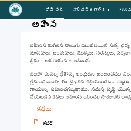
Home
»
Courses
»
Group II
»
Year I
»
Story Telling
»
అహింస
హోమ్ పేజీ
పాఠ్యప్రణాళిక
గురువ
అహింస
అహింస మిగిలిన నాలుగు విలువలయిన సత్య, ధర్మ, శా
మానవులు, జంతువులు, మొక్కలు, సరస్సులు, పర్
ప్రేమ + అవగాహన = అహింస.
వీధిలో మనల్ని ఢీకొన్న అంధుడిని నిందించము ఎం
క్షమించబడాలి: ఈ వైఖరిని కల్గియుండటం ద్వార
గాయాన్ని సహించగల్గుతాము. సమస్త సృష్టి యొ
చేయబడిన కథలు అహింస యందలి సామాజిక బాధ్యతాభ
కథలు
కబీర్