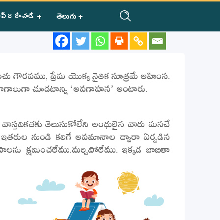
ప్రదించండి
తెలుగు
ీంచు గౌరవము,‌ ప్రేమ యొక్క నైతిక సూత్రమే అహింస.
 భాగాలుగా చూడటాన్ని ‘అవగాహన’ అంటారు.
, వాస్తవికతకు తెలుసుకోలేని అంధులైన వారు మనచే
ా ఇతరుల నుండి కలిగే అవమానాల ద్వారా ఏర్పడిన
లను క్షమించలేము.మర్చిపోలేము. ఇక్కడ జాబితా