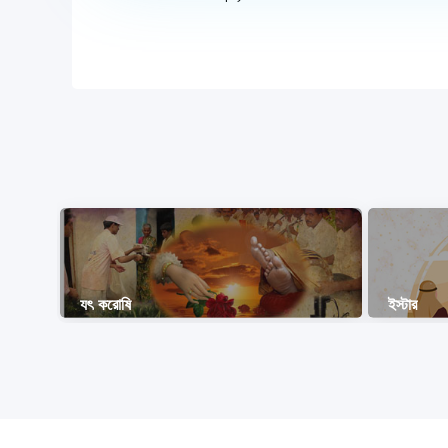
যৎ করোষি
ইস্টার