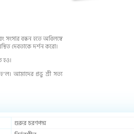
করুন।
এবং সংসার বন্ধন হতে অবিলম্বে
ৃদয়স্থিত দেবতাকে দর্শন করো।
ি হও।
হ’ল। আমাদের প্রভু শ্রী সত্য
গুরুর চরণপদ্ম