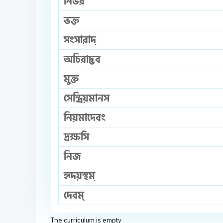
নির্ভর
ভক্ত
সংসারাদ্‌
অচিরাদ্ভব
মুক্ত
সেন্দ্রিয়মানস
নিয়মাদেবং
দ্রক্ষসি
নিজ
হৃদয়স্থম্‌
দেবম্‌
The curriculum is empty