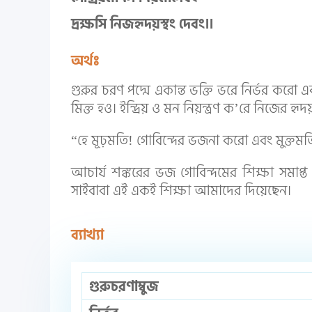
দ্রক্ষসি নিজহৃদয়স্থং দেবং।।
অর্থঃ
গুরুর চরণ পদ্মে একান্ত ভক্তি ভরে নির্ভর করো 
মিক্ত হও। ইন্দ্রিয় ও মন নিয়ন্ত্রণ ক’রে নিজের হ
“হে মূঢ়মতি! গোবিন্দের ভজনা করো এবং মুক্তমত
আচার্য শঙ্করের ভজ গোবিন্দমের শিক্ষা সমাপ্ত 
সাইবাবা এই একই শিক্ষা আমাদের দিয়েছেন।
ব্যাখ্যা
গুরুচরণাম্বুজ