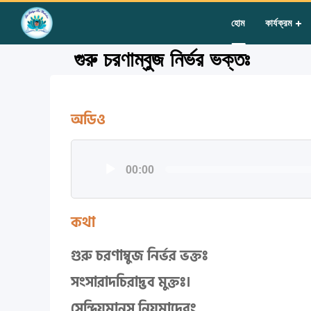
Home
»
Courses
»
Group II
»
Year II
»
Bhaja Govindam (9-16
হোম
কার্যক্রম
গুরু চরণাম্বুজ নির্ভর ভক্তঃ
অডিও
অডিও
00:00
প্লেয়ার
কথা
গুরু চরণাম্বুজ নির্ভর ভক্তঃ
সংসারাদচিরাদ্ভব মুক্তঃ।
সেন্দ্রিয়মানস নিয়মাদেবং