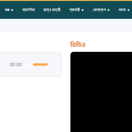
র্গে
গুরু
মাতাপিতা
ছাত্র ছাত্রী
গ্যালারী
যোগাযোগ
বাংলা
ভিডিও
শব্দ
00:00
বাড়াতে
বা
কমাতে
কিবোর্ডের
উপর/
নিচ
বোতাম
ব্যবহার
করুন।