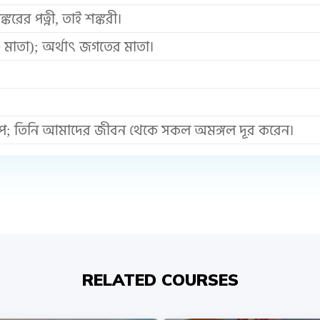
্করের পত্নী, তাই শঙ্করী।
 মাতা); অর্থাৎ জগতের মাতা।
ম রূপ; তিনি আমাদের জীবন থেকে সকল অমঙ্গল দূর করেন।
RELATED COURSES