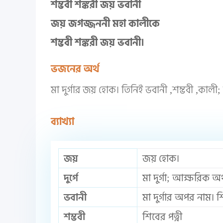
শম্ভবী শঙ্করী জয় ভবানী
জয় জগজ্জননী মহা কালীকে
শম্ভবী শঙ্করী জয় ভবানী।
ভজনের অর্থ
মা দুর্গার জয় হোক। তিনিই ভবানী ,শম্ভবী ,কালী
ব্যাখ্যা
জয়
জয় হোক।
দুর্গে
মা দুর্গা; আক্ষরিক অর্
ভবানী
মা দুর্গার অপর নাম। 
শম্ভবী
শিবের পত্নী