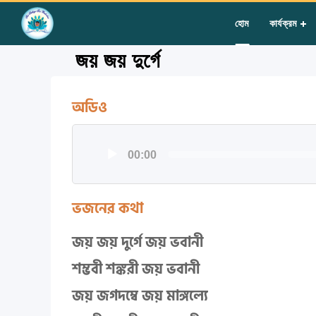
Home
»
Courses
»
Group II
»
Year III
»
Group Singing
»
জয় জয় দু
হোম
কার্যক্রম
জয় জয় দুর্গে
অডিও
অডিও
00:00
প্লেয়ার
ভজনের কথা
জয় জয় দুর্গে জয় ভবানী
শম্ভবী শঙ্করী জয় ভবানী
জয় জগদম্বে জয় মাঙ্গল্যে