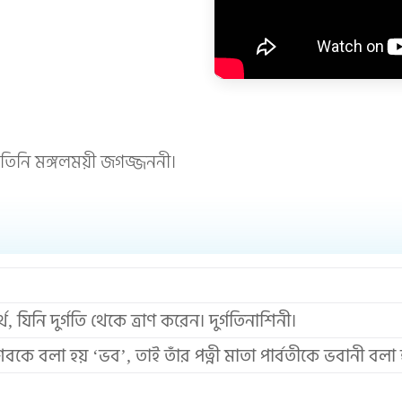
; তিনি মঙ্গলময়ী জগজ্জননী।
থ, যিনি দুর্গতি থেকে ত্রাণ করেন। দুর্গতিনাশিনী।
শিবকে বলা হয় ‘ভব’, তাই তাঁর পত্নী মাতা পার্বতীকে ভবানী বলা