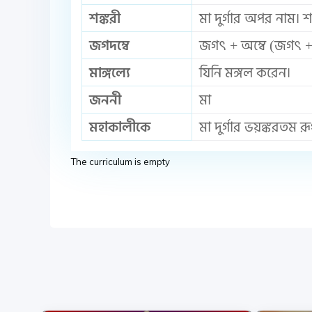
শঙ্করী
মা দুর্গার অপর নাম। শঙ
জগদম্বে
জগৎ + অম্বে (জগৎ +
মাঙ্গল্যে
যিনি মঙ্গল করেন।
জননী
মা
মহাকালীকে
মা দুর্গার ভয়ঙ্করত
The curriculum is empty