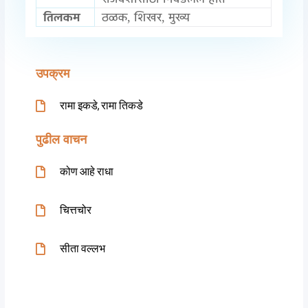
तिलकम
ठळक, शिखर, मुख्य
उपक्रम
रामा इकडे, रामा तिकडे
पुढील वाचन
कोण आहे राधा
चित्तचोर
सीता वल्लभ