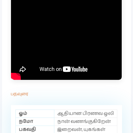
பதவுரை
ஓம்
ஆதியான பிரணவ ஒலி
நமோ
நான் வணங்குகிறேன்
பகவதி
இறைவன், யுகங்கள்