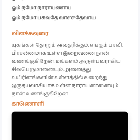
ஓம் நமோ நாராயணாய
ஓம் நமோ பகவதே வாஸுதேவாய
விளக்கவுரை
யுகங்கள் தோறும் அவதரிக்கும், எங்கும் பரவி,
பிரசன்னமாக உள்ள இறைவனை நான்
வணங்குகிறேன். மங்களம் அருள்பவராகிய
சிவபெருமானையும், அனைத்து
உயிரினங்களின் உள்ளத்தில் உறைந்து
இருதயவாசியாக உள்ள நாராயணனையும்
நான் வணங்குகிறேன்.
காணொளி