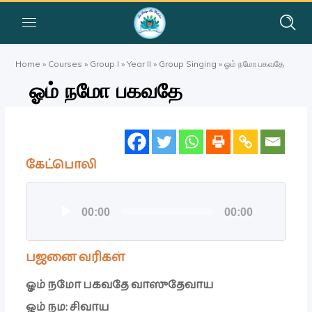
Home
»
Courses
»
Group I
»
Year II
»
Group Singing
»
ஓம் நமோ பகவதே
ஓம் நமோ பகவதே
கேட்பொலி
ஒலி
00:00
00:00
கருவி
பஜனை வரிகள்
ஓம் நமோ பகவதே வாஸுதேவாய
ஓம் நம: சிவாய