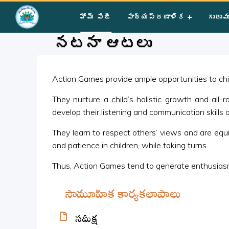
Home
»
Courses
»
Group II
»
Year II
»
Group Activities
»
నటన
హోమ్ పేజీ
పాఠ్యప్రణాళిక
గురువ
నటనా ఆటలు
Action Games provide ample opportunities to child
They nurture a child’s holistic growth and all-
develop their listening and communication skills a
They learn to respect others’ views and are equip
and patience in children, while taking turns.
Thus, Action Games tend to generate enthusiasm
సామూహిక కార్యకలాపాలు
సమీక్ష