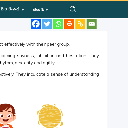
ప్రదించండి
తెలుగు
 effectively with their peer group.
rcoming shyness, inhibition and hesitation. They
ythm, dexterity and agility.
fectively. They inculcate a sense of understanding