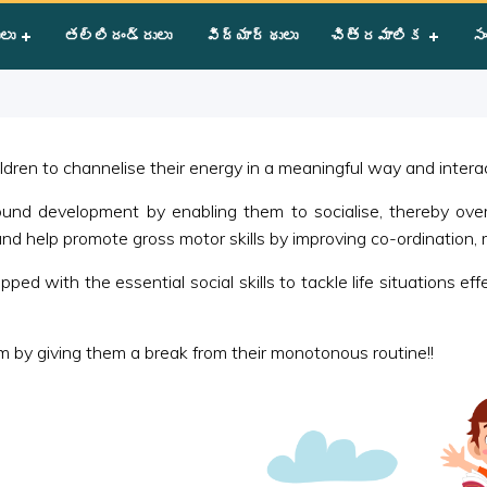
ా ఆటలు
ులు
తల్లిదండ్రులు
విద్యార్థులు
చిత్రమాలిక
సం
ren to channelise their energy in a meaningful way and interact
round development by enabling them to socialise, thereby ove
nd help promote gross motor skills by improving co-ordination, rh
ped with the essential social skills to tackle life situations ef
 by giving them a break from their monotonous routine!!