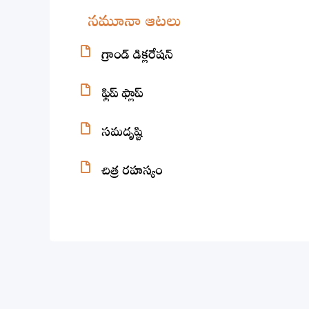
నమూనా ఆటలు
గ్రాండ్ డిక్లరేషన్
ఫ్లిప్ ఫ్లాప్
సమదృష్టి
చిత్ర రహస్యం