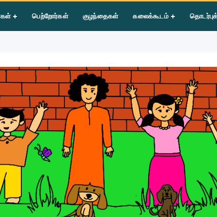
கை விளையாட்டு
்கள்
பெற்றோர்கள்
குழந்தைகள்
கலைக்கூடம்
தொடர்புக