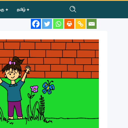
்கு
தமிழ்