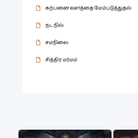
கற்பனை வளத்தை மேம்படுத்துதல்
நட நில்
சமநிலை
சித்திர மர்மம்