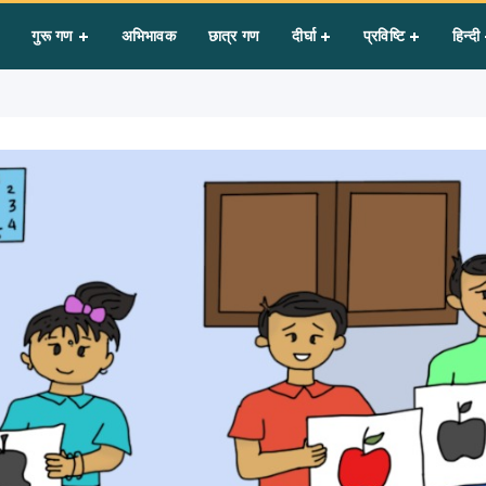
मिलाओ खेल
गुरू गण
अभिभावक
छात्र गण
दीर्घा
प्रविष्टि
हिन्दी