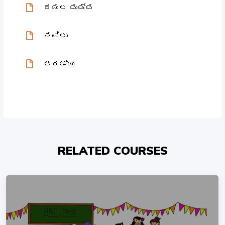
ಕಮಲ ಪುಷ್ಪ
ನವಿಲು
ಅರಣ್ಯ
RELATED COURSES