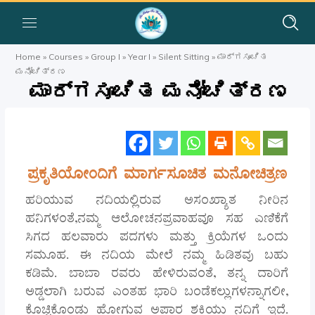
Home
»
Courses
»
Group I
»
Year I
»
Silent Sitting
»
ಮಾರ್ಗಸೂಚಿತ
ಮನೋಚಿತ್ರಣ
ಮಾರ್ಗಸೂಚಿತ ಮನೋಚಿತ್ರಣ
ಪ್ರಕೃತಿಯೋಂದಿಗೆ ಮಾರ್ಗಸೂಚಿತ ಮನೋಚಿತ್ರಣ
ಹರಿಯುವ ನದಿಯಲ್ಲಿರುವ ಅಸಂಖ್ಯಾತ ನೀರಿನ
ಹನಿಗಳಂತೆ,ನಮ್ಮ ಆಲೋಚನಪ್ರವಾಹವೂ ಸಹ ಎಣಿಕೆಗೆ
ಸಿಗದ ಹಲವಾರು ಪದಗಳು ಮತ್ತು ಕ್ರಿಯೆಗಳ ಒಂದು
ಸಮೂಹ. ಈ ನದಿಯ ಮೇಲೆ ನಮ್ಮ ಹಿಡಿತವು ಬಹು
ಕಡಿಮೆ. ಬಾಬಾ ರವರು ಹೇಳಿರುವಂತೆ, ತನ್ನ ದಾರಿಗೆ
ಅಡ್ಡಲಾಗಿ ಬರುವ ಎಂತಹ ಭಾರಿ ಬಂಡೆಕಲ್ಲುಗಳನ್ನಾಗಲೀ,
ಕೊಚ್ಚಿಕೊಂಡು ಹೋಗುವ ಅಪಾರ ಶಕ್ತಿಯು ನದಿಗೆ ಇದೆ.