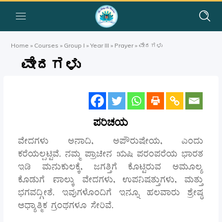
Home
»
Courses
»
Group I
»
Year III
»
Prayer
»
ವೇದಗಳು
ವೇದಗಳು
ಪರಿಚಯ
ವೇದಗಳು ಅನಾದಿ, ಅಪೌರುಷೇಯ, ಎಂದು
ಕರೆಯಲ್ಪಟ್ಟಿವೆ. ನಮ್ಮ ಪ್ರಾಚೀನ ಋಷಿ ಪರಂಪರೆಯ ಭಾರತ
ಇಡಿ ಮನುಕುಲಕ್ಕೆ, ಜಗತ್ತಿಗೆ ಕೊಟ್ಟಿರುವ ಅಮೂಲ್ಯ
ಕೊಡುಗೆ |ನಾಲ್ಕು ವೇದಗಳು, ಉಪನಿಷತ್ತುಗಳು, ಮತ್ತು
ಭಗವದ್ಗೀತೆ. ಇವುಗಳೊಂದಿಗೆ ಇನ್ನೂ ಹಲವಾರು ಶ್ರೇಷ್ಠ
ಆಧ್ಯಾತ್ಮಿಕ ಗ್ರಂಥಗಳೂ ಸೇರಿವೆ.