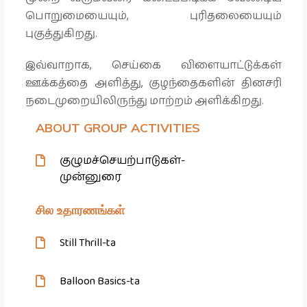
பொறுமையையும், புரிதலையையும்
புகுத்துகிறது.
இவ்வாறாக, செய்கை விளையாட்டுக்கள்
ஊக்கத்தை அளித்து, குழந்தைகளின் தினசரி
நடைமுறையிலிருந்து மாற்றம் அளிக்கிறது.
ABOUT GROUP ACTIVITIES
குழுமச்செயற்பாடுகள்-
முன்னுரை
சில உதாரணங்கள்
Still Thrill-ta
Balloon Basics-ta