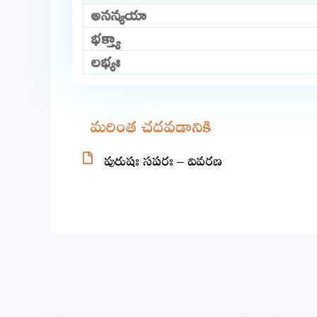
అనన్యయా
భక్త్యా
లభ్యః
మరింత చదవడానికి
పురుషః సపరః – వివరణ