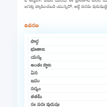
జగత్తు వ్యాపించబడి యున్నదో, అట్టి పరమ పురుషుణ్
వివరణ
పార్ధ
భూతాని
యస్య
అంతః స్థాని
ఏన
ఇదం
సర్వo
తతమ్
సః పరః పురుషః