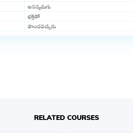
అనన్యమగు
భక్తితో
పొందవచ్చును
RELATED COURSES