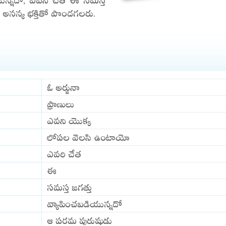
ణి అనన్య భక్తితో పొందగలరు.
ఓ అర్జునా
ప్రాణులు
ఎవని యొక్క
లోపల వెలసి ఉంటాయో
ఎవరి చేత
ఈ
సమస్త జగత్తు
వ్యాపించబడియున్నదో
ఆ పరమ పురుషుడు