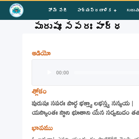
Home
»
Courses
»
Group II
»
Year I
»
Bhagawad Gita - Bhakt
హోమ్ పేజీ
పాఠ్యప్రణాళిక
గురువ
పురుషః సపరః పార్ధ
ఆడియో
Audio
00:00
Player
శ్లోకం
పురుషః సపరః పార్ధ భక్త్యా లభస్త్వ నన్యయ |
యస్యాంతః స్థాని భూతాని యేన సర్వమిదం తత
భావము
ఓ అర్జునా! ఎవని యందు ఈ ప్రాణికోటి వెలసి 