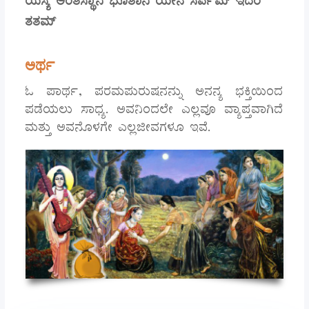
ಯಸ್ಯ ಅಂತಸ್ಥಾನಿ ಭೂತಾನಿ ಯೇನ ಸರ್ವಮ್ ಇದಂ
ತತಮ್
ಅರ್ಥ
ಓ ಪಾರ್ಥ, ಪರಮಪುರುಷನನ್ನು ಅನನ್ಯ ಭಕ್ತಿಯಿಂದ
ಪಡೆಯಲು ಸಾಧ್ಯ. ಅವನಿಂದಲೇ ಎಲ್ಲವೂ ವ್ಯಾಪ್ತವಾಗಿದೆ
ಮತ್ತು ಅವನೊಳಗೇ ಎಲ್ಲಜೀವಗಳೂ ಇವೆ.