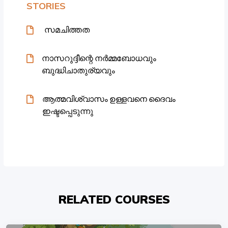
STORIES
സമചിത്തത
നാസറുദ്ദീന്റെ നർമ്മബോധവും
ബുദ്ധിചാതുര്യവും
ആത്മവിശ്വാസം ഉള്ളവനെ ദൈവം
ഇഷ്ടപ്പെടുന്നു
RELATED COURSES