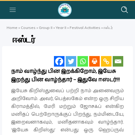
Home
»
Courses
»
Group II
»
Year II
»
Festival Activities
»
ஈஸ்டர்
ஈஸ்டர்
நாம் வாழ்ந்து பின் இறக்கிறோம், இயேசு
இறந்து பின் வாழ்ந்தார் – இதுவே ஈஸ்டர்!!!
இயேசு கிறிஸ்துவைப் பற்றி நாம் அனைவரும்
அறிவோம். அவர், பெத்லகேம் என்ற ஒரு சிறிய
கிராமத்தில், மேரி மற்றும் ஜோசஃப் என்கிற
மனிதப் பெற்றோருக்குப் பிறந்து, நம்மிடையே,
இறைவனாகவும், மனிதனாகவும் வாழ்ந்தார்.
‘இயேசு கிறிஸ்து’ என்பது ஒரு ஹெப்ருவ்