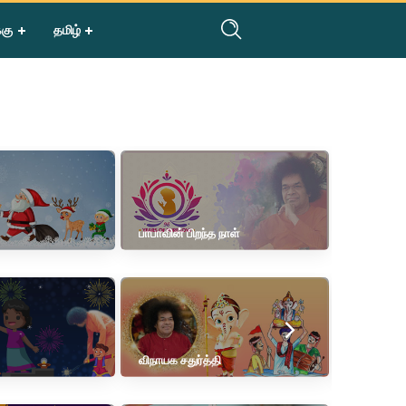
்கு
தமிழ்
பாபாவின் பிறந்த நாள்
விநாயக சதுர்த்தி
ஈத் பண்டி