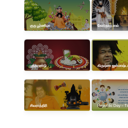
குரு பூர்ணிமா
கோர்தாத் ஸல்
புத்தாண்டு
கிருஷ்ண ஜன்மாஷ்ட
சிவராத்திரி
Republic Day – T