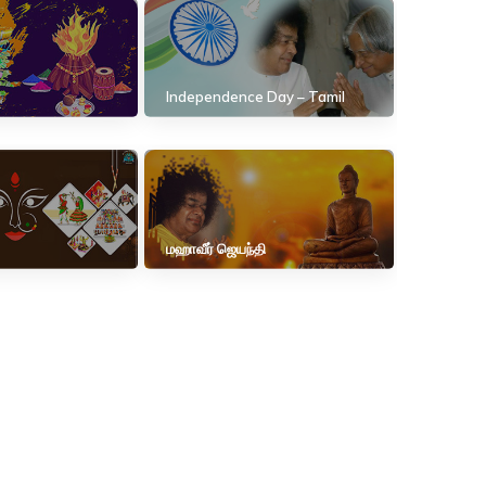
Independence Day – Tamil
மஹாவீர் ஜெயந்தி