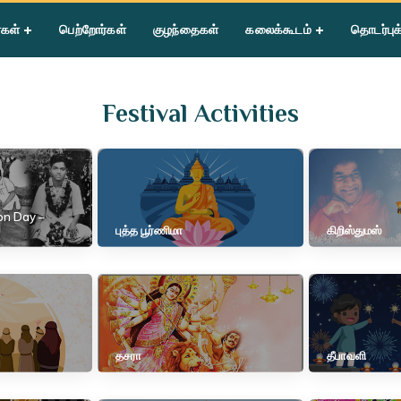
்கள்
பெற்றோர்கள்
குழந்தைகள்
கலைக்கூடம்
தொடர்புக
Festival Activities
on Day –
புத்த பூர்ணிமா
கிறிஸ்துமஸ்
தசரா
தீபாவளி