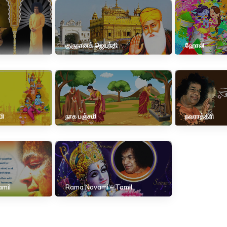
குருநானக் ஜெயந்தி
ஹோலி
மி
நாக பஞ்சமி
நவராத்திரி
amil
Rama Navami – Tamil