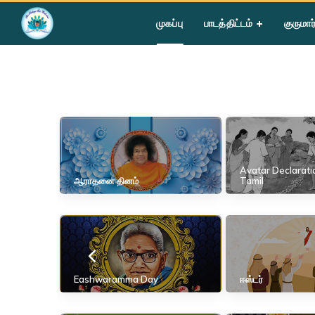
Home
»
Festival Activities
முகப்பு
பாடத்திட்டம்
குருமார
Avatar Declarati
ஆராதனை தினம்
Tamil
Eashwaramma Day
ஈஸ்டர்