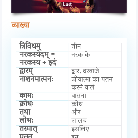
व्याख्या
त्रिविधम्
तीन
नरकस्येदम् =
नरक के
नरकस्य + इदं
द्वारम्
द्वार, दरवाजे
नाशनमात्मन:
जीवात्मा का पतन
करने वाले
काम:
वासना
क्रोधः
क्रोध
तथा
और
लोभ:
लालच
तस्मात्
इसलिए
एतत्
इन