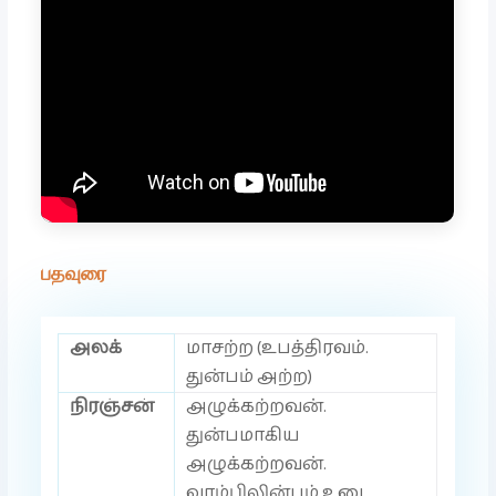
பதவுரை
அலக்
மாசற்ற (உபத்திரவம்.
துன்பம் அற்ற)
நிரஞ்சன்
அழுக்கற்றவன்.
துன்பமாகிய
அழுக்கற்றவன்.
வரம்பிலின்பம் உடை