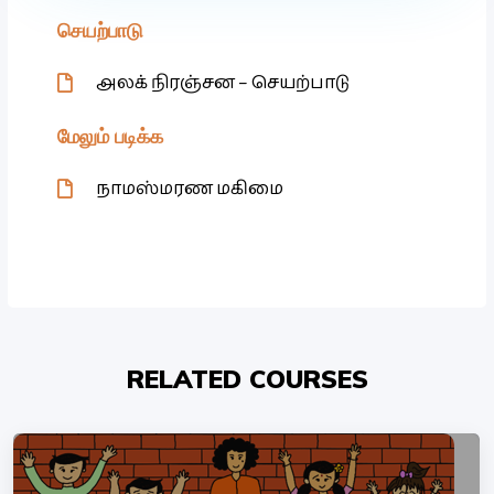
செயற்பாடு
அலக் நிரஞ்சன – செயற்பாடு
மேலும் படிக்க
நாமஸ்மரண மகிமை
RELATED COURSES