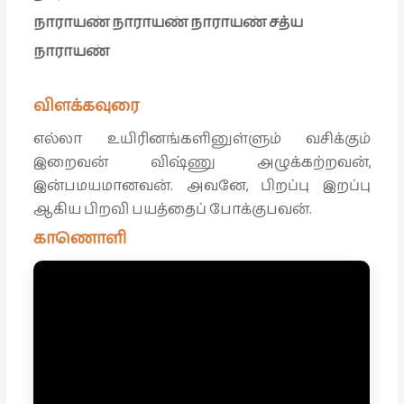
நாராயண் நாராயண் நாராயண் சத்ய
நாராயண்
விளக்கவுரை
எல்லா உயிரினங்களினுள்ளும் வசிக்கும்
இறைவன் விஷ்ணு அழுக்கற்றவன்,
இன்பமயமானவன். அவனே, பிறப்பு இறப்பு
ஆகிய பிறவி பயத்தைப் போக்குபவன்.
காணொளி