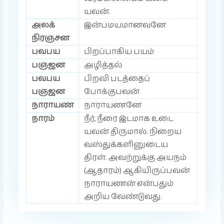
யவன்.
அலக்
இன்பமயமானவனே
நிரஞ்சன
பவபய
பிறப்பாகிய பயம்
பஞ்ஜன
அழித்தல்
பவபய
பிறவி படத்தைப்
பஞ்ஜன
போக்குபவன்
நாராயண்
நாராயணனே
நாரம்
நீர், நீரை இடமாக உடை
யவன் திருமால். நிறைய
வஸ்துக்களினுடைய
திரள். அவற்றுக்கு அயநம்
(ஆதாரம்) ஆகியிருப்பவன்
நாராயணன் என்பதும்
அறிய வேண்டுவது.