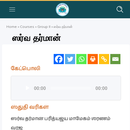
Home
»
Courses
»
Group II
»
ஸர்வ தர்மான்
ஸர்வ தர்மான்
கேட்பொலி
ஒலி
00:00
00:00
கருவி
ஸ்துதி வரிகள்
ஸர்வ தர்மான் பரித்யஜ்ய மாமேகம் ஶரணம்
வ்ரஜ