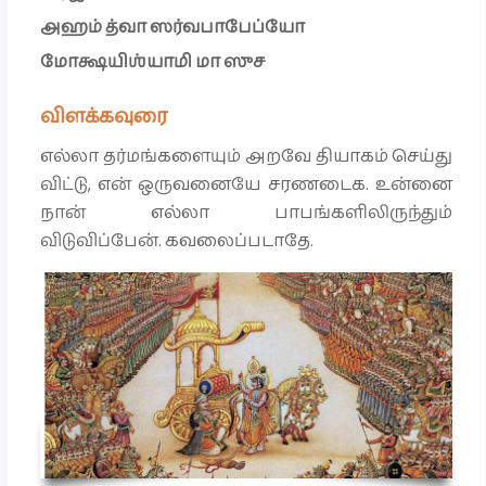
அஹம் த்வா ஸர்வபாபேப்யோ
மோக்ஷயிஶ்யாமி மா ஸுச
விளக்கவுரை
எல்லா தர்மங்களையும் அறவே தியாகம் செய்து
விட்டு, என் ஒருவனையே சரணடைக. உன்னை
நான் எல்லா பாபங்களிலிருந்தும்
விடுவிப்பேன். கவலைப்படாதே.