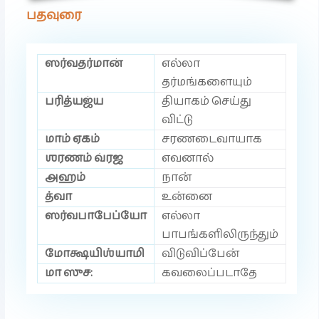
பதவுரை
ஸர்வதர்மான்
எல்லா
தர்மங்களையும்
பரித்யஜ்ய
தியாகம் செய்து
விட்டு
மாம் ஏகம்
சரணடைவாயாக
ஶரணம் வ்ரஜ
எவனால்
அஹம்
நான்
த்வா
உன்னை
ஸர்வபாபேப்யோ
எல்லா
பாபங்களிலிருந்தும்
மோக்ஷயிஶ்யாமி
விடுவிப்பேன்
மா ஸுச:
கவலைப்படாதே