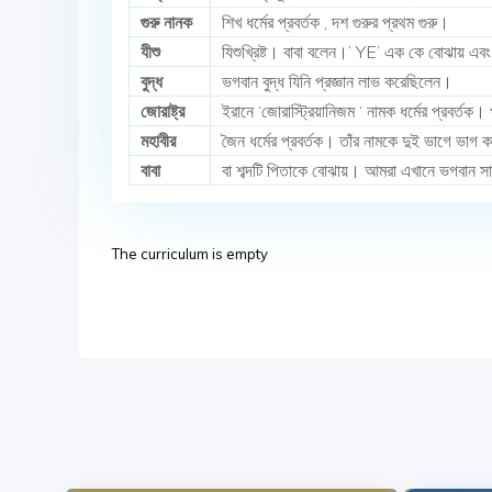
গুরু নানক
শিখ ধর্মের প্রবর্তক , দশ গুরুর প্রথম গুরু।
যীশু
যিশুখ্রিষ্ট। বাবা বলেন।’ YE’ এক কে বোঝায় এবং ‘
বুদ্ধ
ভগবান বুদ্ধ যিনি প্রজ্ঞান লাভ করেছিলেন।
জোরাষ্ট্র
ইরানে ‘জোরাস্ট্রিয়ানিজম ‘ নামক ধর্মের প্রবর্তক। প
মহাবীর
জৈন ধর্মের প্রবর্তক। তাঁর নামকে দুই ভাগে ভাগ করা 
বাবা
বা শব্দটি পিতাকে বোঝায়। আমরা এখানে ভগবান সা
The curriculum is empty