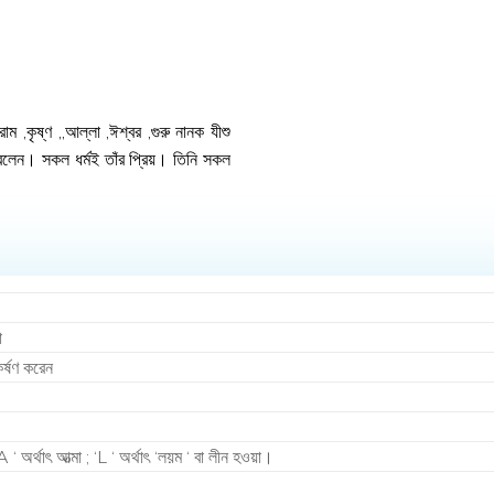
 ,কৃষ্ণ ,,আল্লা ,ঈশ্বর ,গুরু নানক যীশু
কথা বলেন। সকল ধর্মই তাঁর প্রিয়। তিনি সকল
া
কর্ষণ করেন
 ‘ অর্থাৎ আত্মা ; ‘L ‘ অর্থাৎ ‘লয়ম ‘ বা লীন হওয়া।