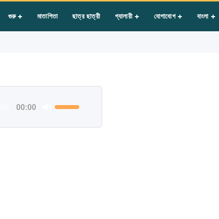
সাই কৃষ্ণ
গুরু
মাতাপিতা
ছাত্র ছাত্রী
গ্যালারী
যোগাযোগ
বাংলা
শব্দ
00:00
বাড়াতে
বা
কমাতে
কিবোর্ডের
উপর/
নিচ
বোতাম
ব্যবহার
করুন।