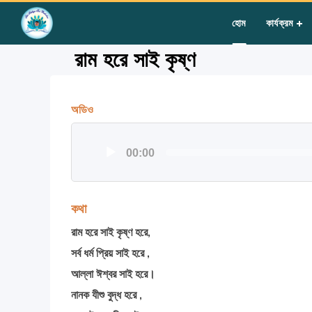
Home
»
Courses
»
Group II
»
Year III
»
Group Singing
»
রাম হরে 
হোম
কার্যক্রম
রাম হরে সাই কৃষ্ণ
অডিও
অডিও
00:00
প্লেয়ার
কথা
রাম হরে সাই কৃষ্ণ হরে,
সর্ব ধর্ম প্রিয় সাই হরে ,
আল্লা ঈশ্বর সাই হরে।
নানক যীশু বুদ্ধ হরে ,