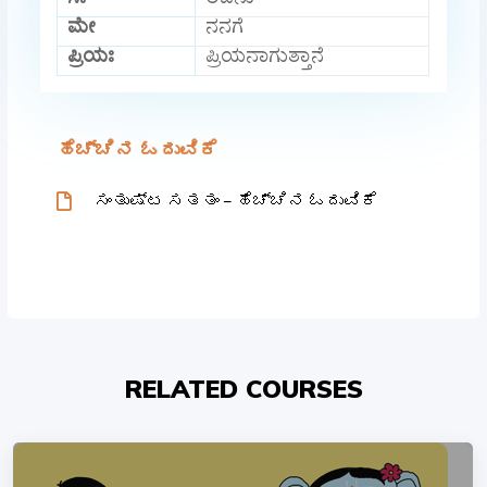
ಸಃ
ಅವನು
ಮೇ
ನನಗೆ
ಪ್ರಿಯಃ
ಪ್ರಿಯನಾಗುತ್ತಾನೆ
ಹೆಚ್ಚಿನ ಓದುವಿಕೆ
ಸಂತುಷ್ಟ ಸತತಂ – ಹೆಚ್ಚಿನ ಓದುವಿಕೆ
RELATED COURSES