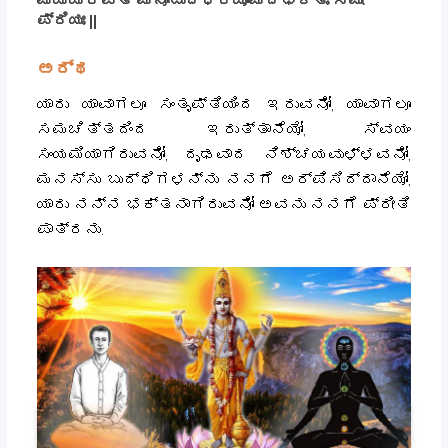
ಮಯ್ಯರ್ಪಿತ ಮನೋಬುದ್ಧಿರ್ಯೊಮದ್ಭಕ್ತಃ ಸಮೇ
ಪ್ರಿಯಃ ||
ಅರ್ಥ
ಯಾರು ಯಾವಾಗಲೂ ಸಂತೃಪ್ತಿಯಿಂದ ಇರುವನೋ, ಯಾವಾಗಲೂ
ಸಮಚಿತ್ತದಿಂದ ಇರುತ್ತಾನೆಯೋ, ಸ್ವಯಂ
ಸಂಯಮಿಯಾಗಿರುವನೋ, ದೃಢವಾದ ನಿಶ್ಚಯವುಳ್ಳವನೋ,
ಮನಸ್ಸು ಬುದ್ಧಿಗಳನ್ನು ನನಗೆ ಅರ್ಪಿಸಿದ್ದಾನೆಯೋ,
ಯಾರು ನನ್ನ ಭಕ್ತನಾಗಿರುವನೋ ಅವನು ನನಗೆ ಪ್ರೀತಿ
ಪಾತ್ರನು.