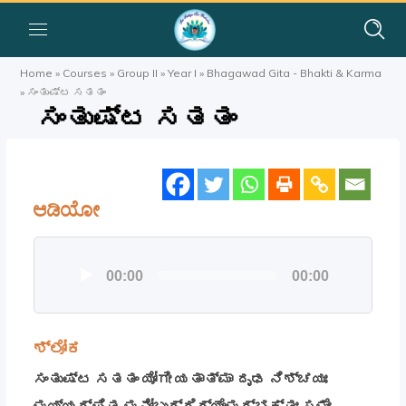
Home
»
Courses
»
Group II
»
Year I
»
Bhagawad Gita - Bhakti & Karma
»
ಸಂತುಷ್ಟ ಸತತಂ
ಸಂತುಷ್ಟ ಸತತಂ
ಆಡಿಯೋ
Audio
00:00
00:00
Player
ಶ್ಲೋಕ
ಸಂತುಷ್ಟ ಸತತಂ ಯೋಗೀ ಯತಾತ್ಮಾ ದೃಢ ನಿಶ್ಚಯಃ