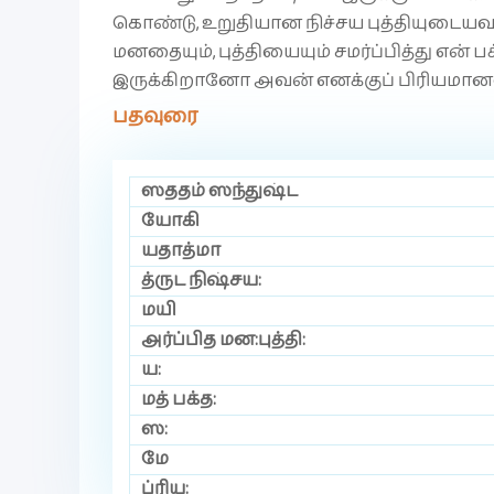
கொண்டு, உறுதியான நிச்சய புத்தியுடையவ
மனதையும், புத்தியையும் சமர்ப்பித்து என் 
இருக்கிறானோ அவன் எனக்குப் பிரியமான
பதவுரை
ஸததம் ஸந்துஷ்ட
யோகி
யதாத்மா
த்ருட நிஷ்சய:
மயி
அர்ப்பித மன:புத்தி:
ய:
மத் பக்த:
ஸ:
மே
ப்ரிய: