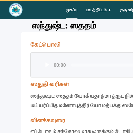
Home
»
Courses
»
Group II
»
Year I
»
Bhagawad Gita - Bhakt
முகப்பு
பாடத்திட்டம்
குருமார
ஸந்துஷ்ட: ஸததம்
கேட்பொலி
ஒலி
00:00
கருவி
ஸ்துதி வரிகள்
ஸந்துஷ்ட: ஸததம் யோகீ யதாத்மா த்ருட நிஶ
மய்யர்ப்பித மனோபுத்திர் யோ மத்பக்த: ஸமே
விளக்கவுரை
எப்போதும் சந்தோஷமாக இருக்கும் யோகிய