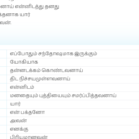
னாய் என்னிடத்து தனது
பக்தனாக யார்
வன்.
எப்போதும் சந்தோஷமாக இருக்கும்
யோகியாக
தன்னடக்கம் கொண்டவனாய்
திட நிச்சயமுள்ளவனாய்
என்னிடம்
மனதையும் புத்தியையும் சமர்ப்பித்தவனாய்
யார்
என் பக்தனோ
அவன்
எனக்கு
பிரியமானவன்