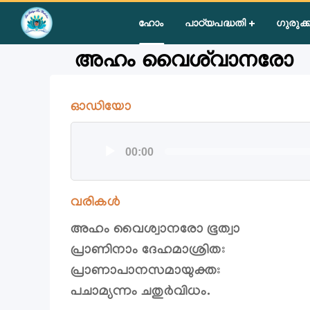
Home
»
Courses
»
Group II
»
Year I
»
Bhagawad Gita - God 
ഹോം
പാഠ്യപദ്ധതി
ഗുരുക്ക
അഹം വൈശ്വാനരോ
ഓഡിയോ
ഓഡിയോ
00:00
പ്ലയര്‍
വരികൾ
അഹം വൈശ്വാനരോ ഭൂത്വാ
പ്രാണിനാം ദേഹമാശ്രിതഃ
പ്രാണാപാനസമായുക്തഃ
പചാമ്യന്നം ചതുർവിധം.