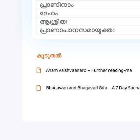
പ്രാണിനാം
ദേഹം
ആശ്രിതഃ
പ്രാണാപാനസമായുക്തഃ
കൂടുതൽ
Aham vaishvaanaro – Further reading-ma
Bhagawan and Bhagavad Gita – A 7 Day Sadh