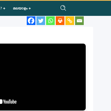
?
മലയാളം