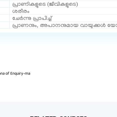
പ്രാണികളുടെ (ജീവികളുടെ)
ശരീരം
ചേർന്നു പ്രാപിച്ച്
പ്രാണനും, അപാനനുമായ വായുക്കൾ യോജി ച
ana of Enquiry-ma