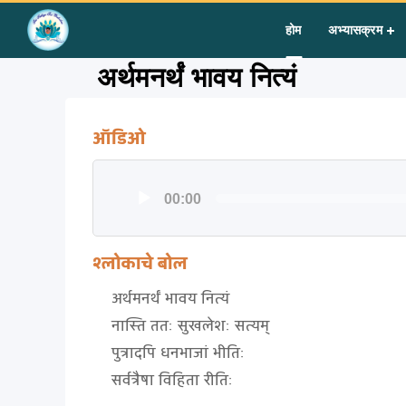
Home
»
Courses
»
Group II
»
Year II
»
Bhaja Govindam (9-16
होम
अभ्यासक्रम
अर्थमनर्थं भावय नित्यं
ऑडिओ
Audio
00:00
Player
श्लोकाचे बोल
अर्थमनर्थं भावय नित्यं
नास्ति ततः सुखलेशः सत्यम्
पुत्रादपि धनभाजां भीतिः
सर्वत्रैषा विहिता रीतिः