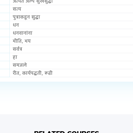
अत्यंत अल्प सुखसुद्धा
सत्य
पुत्राकडून सुद्धा
धन
धनवानांना
भीति, भय
सर्वत्र
हा
समजले
रीत, कार्यपद्धती, रूढी