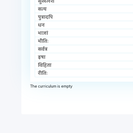
सुखलेश
सत्य
पुत्रादपि
धन
भाजां
भीतिः
सर्वत्र
इषा
विहिता
रीतिः
The curriculum is empty