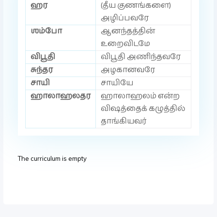
ஹர
(தீய குணங்களை)
அழிப்பவரே
ஶம்போ
ஆனந்தத்தின்
உறைவிடமே
விபூதி
விபூதி அணிந்தவரே
சுந்தர
அழகானவரே
சாயி
சாயியே
ஹாலாஹலதர
ஹாலாஹலம் என்ற
விஷத்தைக் கழுத்தில்
தாங்கியவர்
The curriculum is empty