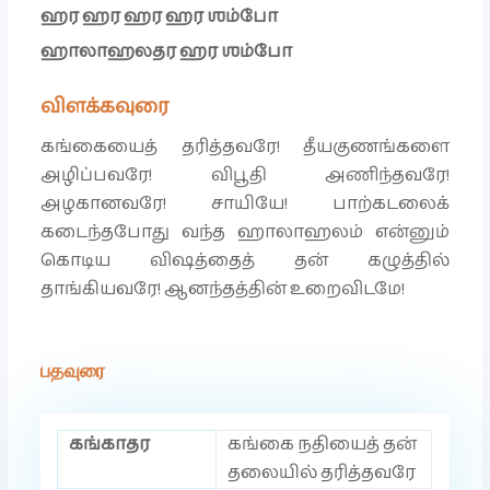
ஹர ஹர ஹர ஹர ஶம்போ
ஹாலாஹலதர ஹர ஶம்போ
விளக்கவுரை
கங்கையைத் தரித்தவரே! தீயகுணங்களை
அழிப்பவரே! விபூதி அணிந்தவரே!
அழகானவரே! சாயியே! பாற்கடலைக்
கடைந்தபோது வந்த ஹாலாஹலம் என்னும்
கொடிய விஷத்தைத் தன் கழுத்தில்
தாங்கியவரே! ஆனந்தத்தின் உறைவிடமே!
பதவுரை
கங்காதர
கங்கை நதியைத் தன்
தலையில் தரித்தவரே