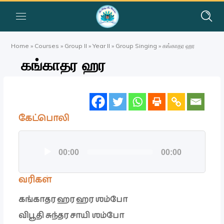
Home
»
Courses
»
Group II
»
Year II
»
Group Singing
»
கங்காதர ஹர
கங்காதர ஹர
கேட்பொலி
ஒலி
00:00
00:00
கருவி
வரிகள்
கங்காதர ஹர ஹர ஶம்போ
விபூதி சுந்தர சாயி ஶம்போ