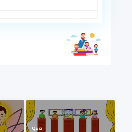
Quiz
पुनरप