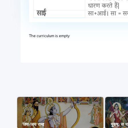
धारण करते हैं|
साई
सा+आई। सा = सर्वश
The curriculum is empty
जय-जय रामा
पुरुष: स पर