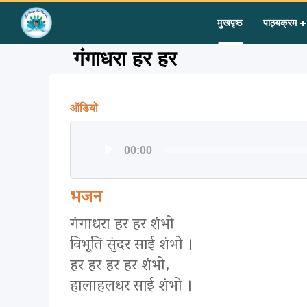
Home
»
Courses
»
Group II
»
Year II
»
Group Singing
»
गंगाधरा 
मुखपृष्ठ
पाठ्यक्रम
गंगाधरा हर हर
ऑडियो
ऑडियो
00:00
प्लेयर
भजन
गंगाधरा हर हर शंभो
विभूति सुंदर साई शंभो ।
हर हर हर हर शंभो,
हालाहलधर साई शंभो ।