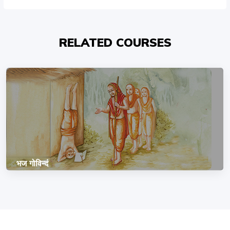
RELATED COURSES
भज गोविन्दं