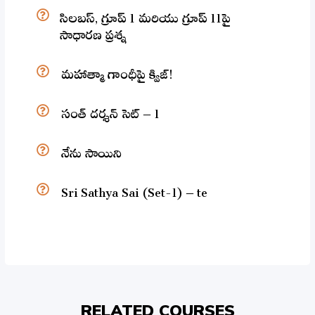
సిలబస్, గ్రూప్ 1 మరియు గ్రూప్ 11పై
సాధారణ ప్రశ్న
మహాత్మా గాంధీపై క్విజ్!
సంత్ దర్శన్ సెట్ – 1
నేను సాయిని
Sri Sathya Sai (Set-1) – te
RELATED COURSES