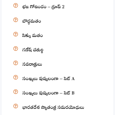
భజ గోవిందం – గ్రూప్ 2
బౌద్ధమతం
సిక్కు మతం
గణేష్ చతుర్థి
నవరాత్రులు
సంఖ్యలు పుష్కలంగా – సెట్ A
సంఖ్యలు పుష్కలంగా – సెట్ B
భారతదేశ స్వాతంత్ర సమరయోధులు