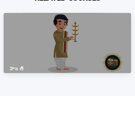
హారతి